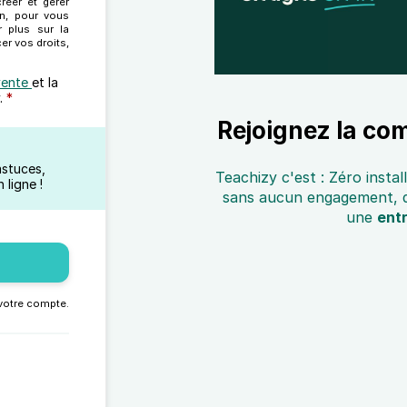
réer et gérer
on, pour vous
r plus sur la
er vos droits,
vente
et la
.
*
Rejoignez la co
astuces,
Teachizy c'est : Zéro instal
 ligne !
sans aucun engagement, de
une
ent
 votre compte.