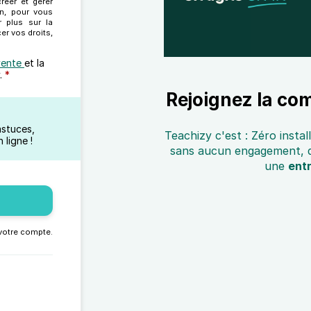
réer et gérer
on, pour vous
r plus sur la
er vos droits,
vente
et la
.
*
Rejoignez la co
astuces,
Teachizy c'est : Zéro instal
 ligne !
sans aucun engagement, de
une
ent
 votre compte.